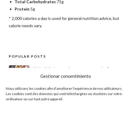
Total Carbohydrates
71g
Protein
5g
* 2,000 calories a day is used for general nutrition advice, but
calorie needs vary.
POPULAR POSTS
Mais d'où viennent les tapas espagnoles?
Gestionar consentimiento
17 JUIN 2019
Nous utilisons les cookies afin d’améliorer l’expérience de nos utilisateurs.
Les cookies sont des données qui sont téléchargées ou stockées sur votre
Les secrets de la meilleure paella de Paris !
ordinateur ou sur tout autre appareil.
17 JUIN 2019
Les secrets des vraies patatas bravas
15 JUILLET 2019