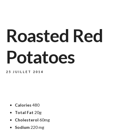
Roasted Red
Potatoes
25 JUILLET 2014
Calories
480
Total Fat
20g
Cholesterol
60mg
Sodium
220 mg