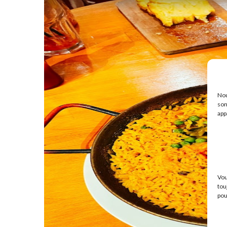
Nou
son
app
Vou
tou
pou