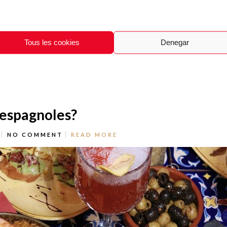
Tous les cookies
Denegar
e cuisiner vous dévoile les secrets de l’authentique paella que nous
 espagnoles?
NO COMMENT
READ MORE