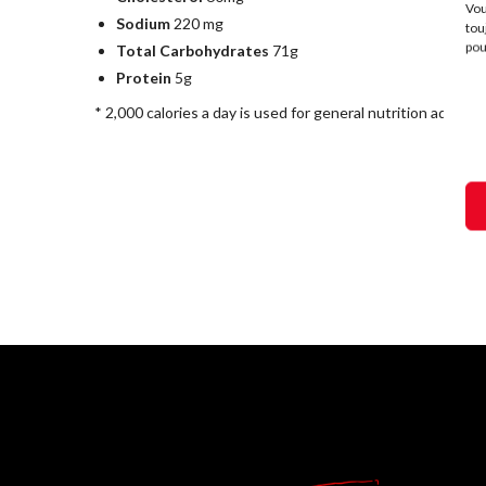
Vou
Sodium
220 mg
tou
pou
Total Carbohydrates
71g
Protein
5g
* 2,000 calories a day is used for general nutrition advice, 