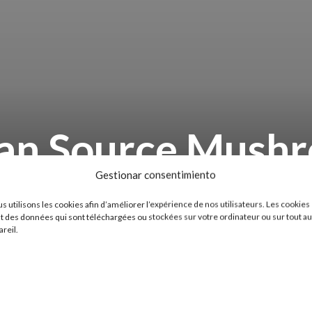
lian Source Mush
Gestionar consentimiento
27 JUILLET 2014
s utilisons les cookies afin d’améliorer l’expérience de nos utilisateurs. Les cookies
t des données qui sont téléchargées ou stockées sur votre ordinateur ou sur tout au
areil.