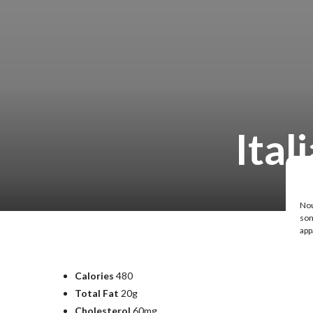
Ita
Nou
son
app
Calories
480
Total Fat
20g
Cholesterol
60mg