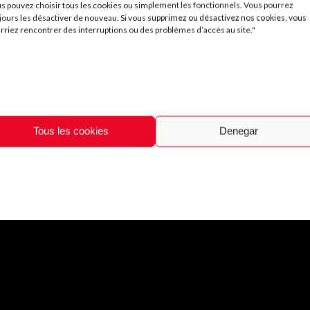
s pouvez choisir tous les cookies ou simplement les fonctionnels. Vous pourrez
jours les désactiver de nouveau. Si vous supprimez ou désactivez nos cookies, vous
rriez rencontrer des interruptions ou des problèmes d’accès au site."
but calorie needs vary.
Tous les cookies
Denegar