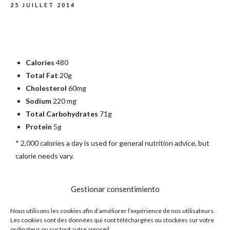
25 JUILLET 2014
Calories
480
Total Fat
20g
Cholesterol
60mg
Sodium
220 mg
Total Carbohydrates
71g
Protein
5g
* 2,000 calories a day is used for general nutrition advice, but
calorie needs vary.
Gestionar consentimiento
POPULAR POSTS
Nous utilisons les cookies afin d’améliorer l’expérience de nos utilisateurs.
Les cookies sont des données qui sont téléchargées ou stockées sur votre
ordinateur ou sur tout autre appareil.