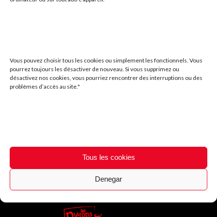
Mais d'où viennent les tapas espagnoles?
17 JUIN 2019
Les secrets de la meilleure paella de Paris !
17 JUIN 2019
Vous pouvez choisir tous les cookies ou simplement les fonctionnels. Vous
pourrez toujours les désactiver de nouveau. Si vous supprimez ou
désactivez nos cookies, vous pourriez rencontrer des interruptions ou des
problèmes d’accès au site."
Les secrets des vraies patatas bravas
15 JUILLET 2019
Tous les cookies
Denegar