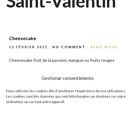
Saint-Valentin"
Cheesecake
12 FÉVRIER 2025
NO COMMENT
READ MORE
Cheesecake fruit de la passion, mangue ou fruits rouges
Tiramisu
Gestionar consentimiento
12 FÉVRIER 2025
NO COMMENT
READ MORE
Nous utilisons les cookies afin d’améliorer l’expérience de nos utilisateurs.
Les cookies sont des données qui sont téléchargées ou stockées sur votre
Tiramisu café ou citron
ordinateur ou sur tout autre appareil.
Arroz con leche
7 FÉVRIER 2025
NO COMMENT
READ MORE