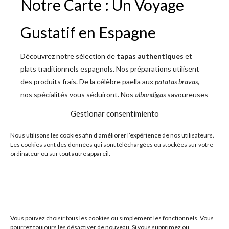
Notre Carte : Un Voyage
Gustatif en Espagne
Découvrez notre sélection de
tapas authentiques
et
plats traditionnels espagnols. Nos préparations utilisent
des produits frais. De la célèbre paella aux
patatas bravas
,
nos spécialités vous séduiront. Nos
albondigas
savoureuses
et notre
crema catalana
racontent l’histoire espagnole.
Gestionar consentimiento
Chaque plat reflète la tradition gastronomique de
l’Espagne.
Nous utilisons les cookies afin d’améliorer l’expérience de nos utilisateurs.
Les cookies sont des données qui sont téléchargées ou stockées sur votre
Soirées Musicales : L’Art de
ordinateur ou sur tout autre appareil.
Vivre Espagnol
L’expérience aux Piétons ne s’arrête pas à la gastronomie.
Vous pouvez choisir tous les cookies ou simplement les fonctionnels. Vous
Du mercredi au samedi à partir de 20h
, nous organisons
pourrez toujours les désactiver de nouveau. Si vous supprimez ou