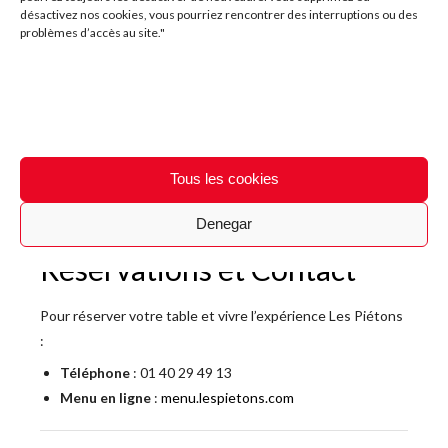
des soirées spéciales. Nos
chanteurs en direct
vous
désactivez nos cookies, vous pourriez rencontrer des interruptions ou des
problèmes d’accès au site."
transportent dans l’ambiance festive de l’Espagne. Ces
moments musicaux uniques créent une atmosphère
authentique. La passion espagnole rencontre le charme
parisien.
Découvrez notre programmation musicale
sur notre
page d’accueil. Elle est mise à jour régulièrement. Vous y
Tous les cookies
trouverez les artistes qui se produiront dans notre
restaurant.
Denegar
Réservations et Contact
Pour réserver votre table et vivre l’expérience Les Piétons
:
Téléphone
: 01 40 29 49 13
Menu en ligne
:
menu.lespietons.com